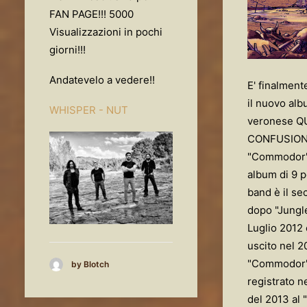
FAN PAGE!!! 5000
Visualizzazioni in pochi
giorni!!!
Andatevelo a vedere!!
E' finalment
il nuovo alb
WHISPER - NUT
veronese Q
CONFUSION
"Commodor"
album di 9 p
band è il se
dopo "Jungle
Luglio 2012
uscito nel 2
"Commodor",
by Blotch
registrato n
del 2013 al