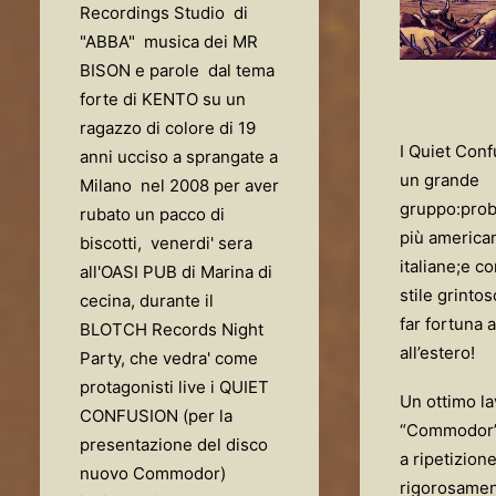
Recordings Studio di
"ABBA" musica dei MR
BISON e parole dal tema
forte di KENTO su un
ragazzo di colore di 19
I Quiet Con
anni ucciso a sprangate a
un grande
Milano nel 2008 per aver
gruppo:prob
rubato un pacco di
più american
biscotti, venerdi' sera
italiane;e c
all'OASI PUB di Marina di
stile grinto
cecina, durante il
far fortuna 
BLOTCH Records Night
all’estero!
Party, che vedra' come
protagonisti live i QUIET
Un ottimo l
CONFUSION (per la
“Commodor”,
presentazione del disco
a ripetizion
nuovo Commodor)
rigorosamen