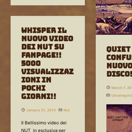
WHISPER il
nuovo video
dei NUT su
QUIET
FANPAGE!!
CONFU
5000
Nuov
visualizzaz
disco!
ioni in
pochi
March 7, 20
giorni!!
Uncategori
January 31, 2014
Nut
Il Bellissimo video dei
NUT in esclusiva per