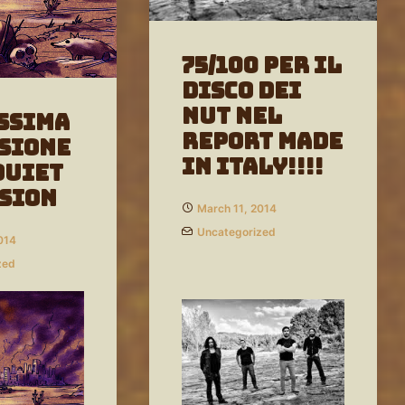
75/100 per il
disco dei
NUT nel
ssima
Report MADE
sione
IN ITALY!!!!
QUIET
SION
March 11, 2014
Uncategorized
014
zed