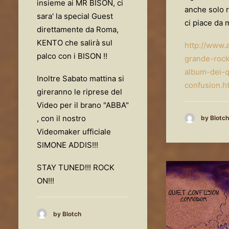
insieme ai MR BISON, ci
anche solo r
sara' la special Guest
ci piace da 
direttamente da Roma,
KENTO che salirà sul
http://www.au
palco con i BISON !!
grande-rock
album-dei-q
Inoltre Sabato mattina si
confusion.h
gireranno le riprese del
Video per il brano "ABBA"
, con il nostro
by Blotch
Videomaker ufficiale
SIMONE ADDIS!!!
STAY TUNED!!! ROCK
ON!!!
by Blotch