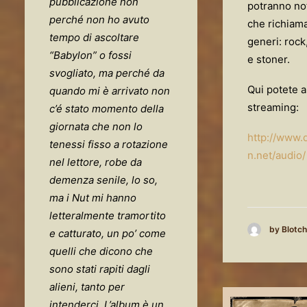
pubblicazione non
potranno no
perché non ho avuto
che richiama
tempo di ascoltare
generi: rock
“Babylon” o fossi
e stoner.
svogliato, ma perché da
Qui potete a
quando mi è arrivato non
streaming:
c’é stato momento della
giornata che non lo
http://www.
tenessi fisso a rotazione
n.net/audio/
nel lettore, robe da
demenza senile, lo so,
ma i Nut mi hanno
letteralmente tramortito
by Blotch
e catturato, un po’ come
quelli che dicono che
sono stati rapiti dagli
alieni, tanto per
intenderci. L’album è un