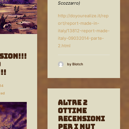
Scozzarro)
http://doyourealize.it/rep
ort/
report-made-in-
italy/13812-
report-made-
italy-09032014-
parte-
2.html
SION!!!
o
by Blotch
!!
14
zed
Altre 2
Ottime
recensioni
Per i NUT