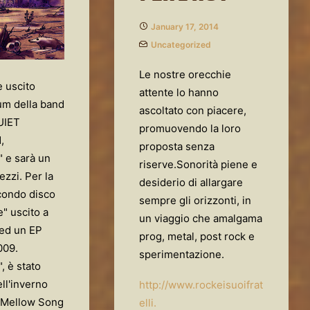
January 17, 2014
Uncategorized
Le nostre orecchie
e uscito
attente lo hanno
um della band
ascoltato con piacere,
UIET
promuovendo la loro
,
proposta senza
 e sarà un
riserve.Sonorità piene e
ezzi. Per la
desiderio di allargare
condo disco
sempre gli orizzonti, in
" uscito a
un viaggio che amalgama
 ed un EP
prog, metal, post rock e
009.
sperimentazione.
 è stato
ell'inverno
http://www.rockeisuoifrat
 "Mellow Song
elli.