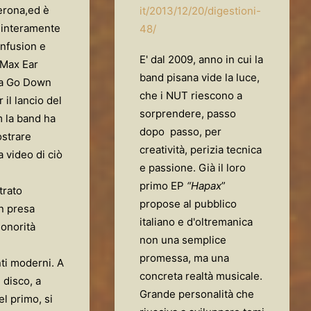
erona,ed è
it/2013/12/20/digestioni-
o interamente
48/
onfusion e
E' dal 2009, anno in cui la
 Max Ear
band pisana vide la luce,
la Go Down
che i NUT riescono a
 il lancio del
sorprendere, passo
 la band ha
dopo passo, per
ostrare
creatività, perizia tecnica
 video di ciò
e passione. Già il loro
primo EP
“Hapax
”
trato
propose al pubblico
n presa
italiano e d'oltremanica
sonorità
non una semplice
promessa, ma una
ti moderni. A
concreta realtà musicale.
l disco, a
Grande personalità che
el primo, si