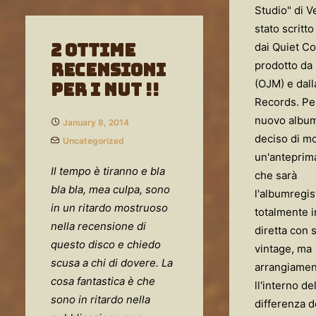
Studio" di V
stato scritt
2 Ottime
dai Quiet C
prodotto da
recensioni
(OJM) e dal
per i NUT !!
Records. Per
nuovo album
January 8, 2014
deciso di m
Uncategorized
un'anteprima
Il tempo è tiranno e bla
che sarà
bla bla, mea culpa, sono
l'albumregis
in un ritardo mostruoso
totalmente i
nella recensione di
diretta con 
questo disco e chiedo
vintage, ma
scusa a chi di dovere. La
arrangiamen
cosa fantastica è che
ll'interno de
sono in ritardo nella
differenza d