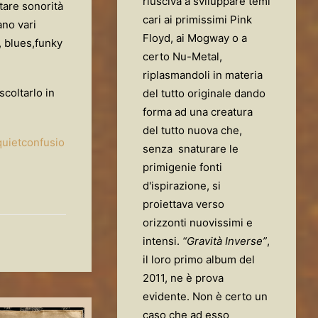
riusciva a sviluppare temi
tare sonorità
cari ai primissimi Pink
no vari
Floyd, ai Mogway o a
, blues,funky
certo Nu-Metal,
riplasmandoli in materia
scoltarlo in
del tutto originale dando
forma ad una creatura
del tutto nuova che,
quietconfusio
senza snaturare le
primigenie fonti
d'ispirazione, si
proiettava verso
orizzonti nuovissimi e
intensi.
“Gravità Inverse”
,
il loro primo album del
2011, ne è prova
evidente. Non è certo un
caso che ad esso