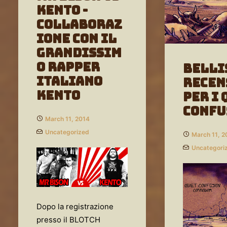
KENTO -
Collaboraz
ione con il
grandissim
o Rapper
Belli
Italiano
Recen
KENTO
per i 
CONFU
March 11, 2014
Uncategorized
March 11, 2
Uncategori
Dopo la registrazione
presso il BLOTCH