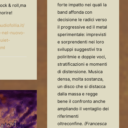
forte impatto nei quali la
ock & roll,ma
band affonda con
morire!
decisione le radici verso
diofollia.it/
il progressive ed il metal
-nel-nuovo-
sperimentale: imprevisti
uiet-
e sorprendenti nei loro
tml
sviluppi suggestivi tra
poliritmie e doppie voci,
stratificazioni e momenti
di distensione. Musica
densa, molta sostanza,
un disco che si distacca
dalla massa e regge
bene il confronto anche
ampliando il ventaglio dei
riferimenti
oltreconfine.
(Francesca