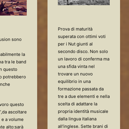
Prova di maturità
superata con ottimi voti
fusion sono
per i Nut giunti al
secondo disco. Non solo
abilmente la
un lavoro di conferma ma
a tra le band
una sfida vinta nel
on questo
trovare un nuovo
so potrebbero
equilibrio in una
anche
formazione passata da
tre a due elementi e nella
scelta di adattare la
avoro questo
propria identità musicale
da ascoltare
dalla lingua italiana
e e a volume
all’inglese. Sette brani di
te alto:sarà