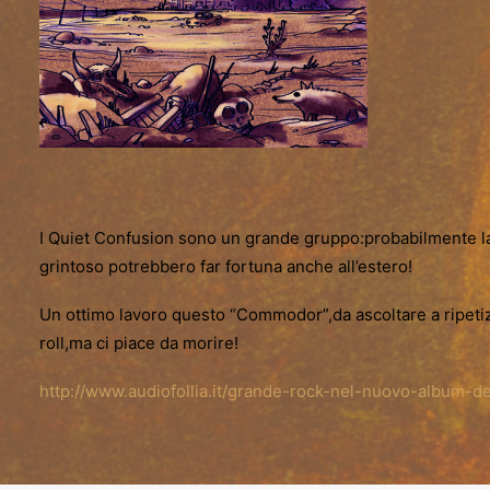
I Quiet Confusion sono un grande gruppo:probabilmente la 
grintoso potrebbero far fortuna anche all’estero!
Un ottimo lavoro questo “Commodor”,da ascoltare a ripeti
roll,ma ci piace da morire!
http://www.audiofollia.it/grande-rock-nel-nuovo-album-de