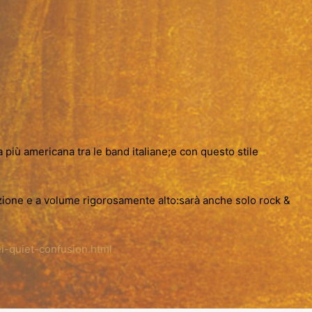
più americana tra le band italiane;e con questo stile
zione e a volume rigorosamente alto:sarà anche solo rock &
i-quiet-confusion.html