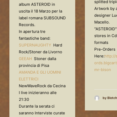
splitted trip
album ASTEROID in
Artwork by 
uscita il 18 Marzo per la
designer Lu
label romana SUBSOUND
Macello.
Records.
"ASTEROID" w
In apertura tre
stores in Cd
fantastiche band:
formats
SUPERNAUGHTY
Hard
Pre-Orders
Rock/Stoner da Livorno
Here:
http:/
GEEAH
Stoner dalla
ords.bigcart
provincia di Pisa
mr-bison
AMANDA E GLI UOMINI
ELETTRICI
NewWaveRock da Cecina
I live inizieranno alle
by Blotch
21:30
Durante la serata ci
saranno Interviste curate