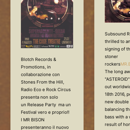
Subsound R
thrilled to 
signing of th
stoner
Blotch Records &
rockers
MR.
Promotions, in
The long aw
collaborazione con
"ASTEROID" 
Stones From the Hill,
out worldwi
Radio Eco e Rock Circus
18th 2016,
p
presenta non solo
new double g
un Release Party ma un
balancing t
Festival vero e proprio!!
bass with a 
I MR BISON
result of h
presenteranno il nuovo