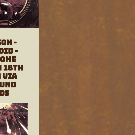
ON -
oid -
come
n 18th
 via
ound
ds