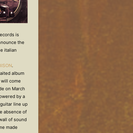
ecords is
announce the
e italian
BISON
.
aited album
will come
de on March
owered by a
uitar line up
he absence of
wall of sound
ome made