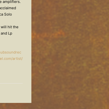
le amplifiers.
acclaimed
ca Solo
ill hit the
 and Lp
/subsoundrec
el.com/artist/