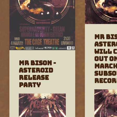
MR BIS
Aster
will 
out o
MR BISON -
March
ASTEROID
Subs
Release
Recor
Party